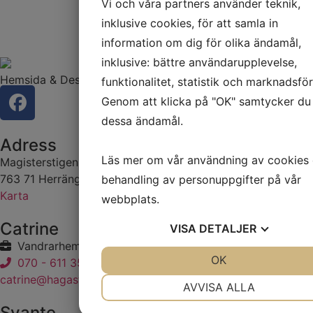
Vi och våra partners använder teknik,
Skicka
inklusive cookies, för att samla in
information om dig för olika ändamål,
inklusive: bättre användarupplevelse,
Hemsida & Design av Intendit AB
funktionalitet, statistik och marknadsför
Genom att klicka på "OK" samtycker du t
dessa ändamål.
Adress
Läs mer om vår användning av cookies
Magisterstigen 3
763 71 Herräng
behandling av personuppgifter på vår
Karta
webbplats.
Catrine
VISA
DETALJER
Vandrarhem och Ridning
JA
NEJ
OK
JA
NEJ
070 - 611 35 52
catrine@hagastall.se
NÖDVÄNDIG
INSTÄLLNINGAR
AVVISA ALLA
Svante
JA
NEJ
JA
NEJ