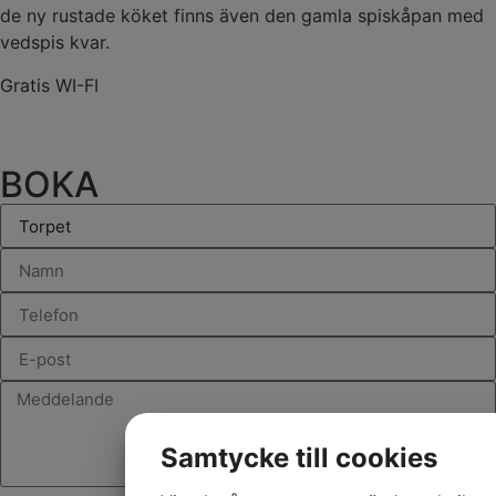
de ny rustade köket finns även den gamla spiskåpan med
vedspis kvar.
Gratis WI-FI
BOKA
RUM
Samtycke till cookies