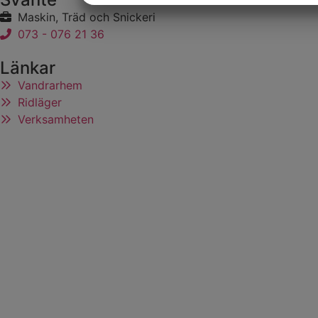
Maskin, Träd och Snickeri
MARKNADSFÖRING
STATISTIK
073 - 076 21 36
Länkar
Vandrarhem
Ridläger
Verksamheten