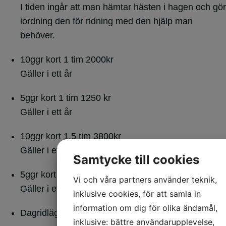
I tiden ingår att man hämtar hästen i hagen och gör
iordning den för ridning med den hjälp man
behöver.
10ggr kort 1 tim
2000kr
Gäller i ett år
5ggr kort 1 tim
1250 kr
Gäller i ett år
10ggr kort 1,5 tim
3800kr
Gäller i ett år
Samtycke till cookies
5ggr kort 1,5 tim
2000kr
Vi och våra partners använder teknik,
Gäller i ett år
inklusive cookies, för att samla in
information om dig för olika ändamål,
Dagridläger 3 dagar
2700kr
inklusive: bättre användarupplevelse,