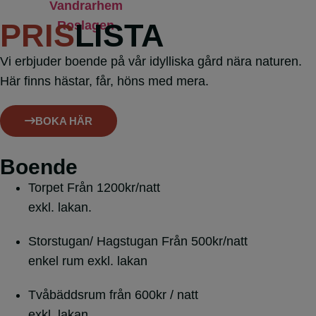
PRIS
LISTA
Vi erbjuder boende på vår idylliska gård nära naturen.
Här finns hästar, får, höns med mera.
BOKA HÄR
Boende
Torpet
Från 1200kr/natt
exkl. lakan.
Storstugan/ Hagstugan
Från 500kr/natt
enkel rum exkl. lakan
Tvåbäddsrum
från 600kr / natt
exkl. lakan