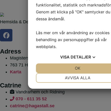
funktionalitet, statistik och marknadsför
Genom att klicka på "OK" samtycker du t
dessa ändamål.
Hemsida & Design av Intendit AB
Läs mer om vår användning av cookies
behandling av personuppgifter på vår
webbplats.
Adress
VISA
DETALJER
Magisterstigen 3
763 71 Herräng
JA
NEJ
OK
JA
NEJ
Karta
NÖDVÄNDIG
INSTÄLLNINGAR
AVVISA ALLA
Catrine
JA
NEJ
JA
NEJ
Vandrarhem och Ridning
MARKNADSFÖRING
STATISTIK
070 - 611 35 52
catrine@hagastall.se