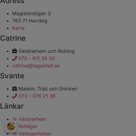
Adress
Magisterstigen 3
763 71 Herräng
Karta
Catrine
Vandrarhem och Ridning
070 - 611 35 52
catrine@hagastall.se
Svante
Maskin, Träd och Snickeri
073 - 076 21 36
Länkar
Vandrarhem
Ridläger
Verksamheten